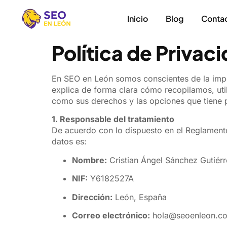
Inicio
Blog
Conta
Política de Privac
En SEO en León somos conscientes de la impor
explica de forma clara cómo recopilamos, util
como sus derechos y las opciones que tiene p
1. Responsable del tratamiento
De acuerdo con lo dispuesto en el Reglament
datos es:
Nombre:
Cristian Ángel Sánchez Gutiér
NIF:
Y6182527A
Dirección:
León, España
Correo electrónico:
hola@seoenleon.c